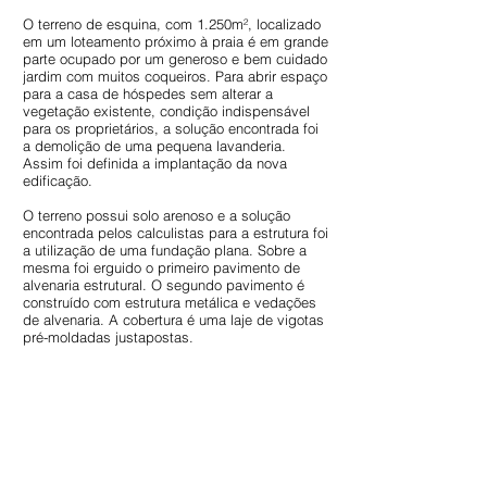
O terreno de esquina, com 1.250m², localizado
em um loteamento próximo à praia é em grande
parte ocupado por um generoso e bem cuidado
jardim com muitos coqueiros. Para abrir espaço
para a casa de hóspedes sem alterar a
vegetação existente, condição indispensável
para os proprietários, a solução encontrada foi
a demolição de uma pequena lavanderia.
Assim foi definida a implantação da nova
edificação.
O terreno possui solo arenoso e a solução
encontrada pelos calculistas para a estrutura foi
a utilização de uma fundação plana. Sobre a
mesma foi erguido o primeiro pavimento de
alvenaria estrutural. O segundo pavimento é
construído com estrutura metálica e vedações
de alvenaria. A cobertura é uma laje de vigotas
pré-moldadas justapostas.
Sobre a laje de cobertura foi implementado um
sistema de aquecimento de água solar e um
jardim equipado com um sistema de irrigação
automatizado. A decisão pela instalação de um
teto verde decorreu da busca por um bom
desempenho térmico e pela redução do
consumo de energia com ar-condicionado, já